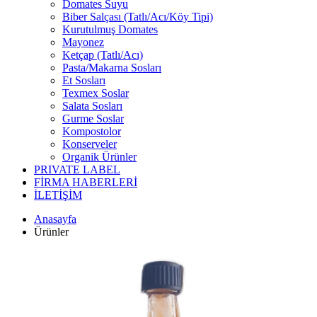
Domates Suyu
Biber Salçası (Tatlı/Acı/Köy Tipi)
Kurutulmuş Domates
Mayonez
Ketçap (Tatlı/Acı)
Pasta/Makarna Sosları
Et Sosları
Texmex Soslar
Salata Sosları
Gurme Soslar
Kompostolor
Konserveler
Organik Ürünler
PRIVATE LABEL
FİRMA HABERLERİ
İLETİŞİM
Anasayfa
Ürünler