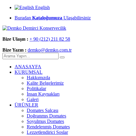
English
Buradan
Kataloğumuza
Ulaşabilirsiniz
Bize Ulaşın :
+ 90 (212) 211 82 58
Bize Yazın :
demko@demko.com.tr
ANASAYFA
KURUMSAL
Hakkımızda
Kalite Belgelerimiz
Politikalar
İnsan Kaynakları
Galeri
ÜRÜNLER
Domates Salçası
Doğranmış Domates
Soyulmuş Domates
Rendelenmiş Domates
Lezzetlendirici Soslar