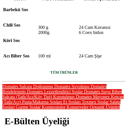
Barbekü Sos
Chili Sos
300 g
24 Cam Kavanoz
2000g
6 Coex bidon
Köri Sos
Acı Biber Sos
100 ml
24 Cam Şişe
TÜM ÜRÜNLER
Domates Salçası
Doğranmış Domates
Soyulmuş Domates
Rendelenmiş Domates
Lezzetlendirici Soslar
Domates Suyu
Biber
Salçası (Tatlı/Acı/Köy Tipi)
Kurutulmuş Domates
Mayonez
Ketçap
(Tatlı/Acı)
Pasta/Makarna Sosları
Et Sosları
Texmex Soslar
Salata
Sosları
Gurme Soslar
Kompostolor
Konserveler
Organik Ürünler
E-Bülten Üyeliği